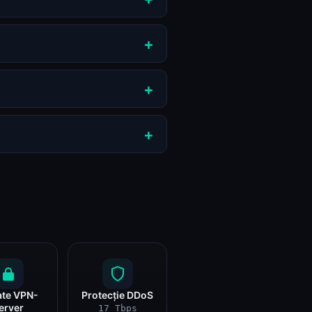
ate VPN-
Protecție DDoS
erver
17 Tbps