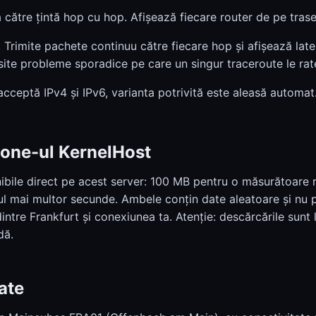
către țintă hop cu hop. Afișează fiecare router de pe traseu
Trimite pachete continuu către fiecare hop și afișează lat
ăsite probleme sporadice pe care un singur traceroute le rat
acceptă IPv4 și IPv6, varianta potrivită este aleasă automat
one-ul KernelHost
nibile direct pe acest server: 100 MB pentru o măsurătoare r
l mai multor secunde. Ambele conțin date aleatoare și nu p
intre Frankfurt și conexiunea ta. Atenție: descărcările sunt l
dă.
ate