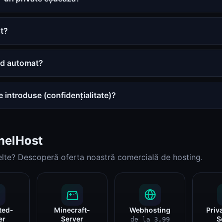
st?
mod automat?
 introduse (confidențialitate)?
nelHost
elte? Descoperă oferta noastră comercială de hosting.
ted-
Minecraft-
Webhosting
Priv
er
Server
S
de la 3,99