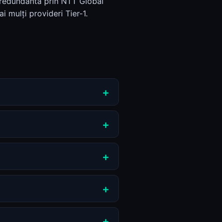
 redundantă prin NTT Global
i mulți provideri Tier-1.