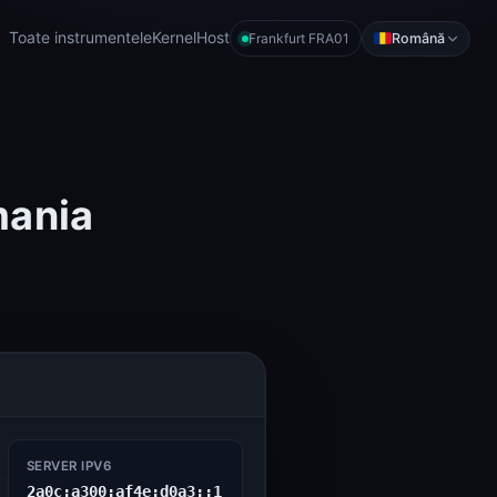
Toate instrumentele
KernelHost
Română
Frankfurt FRA01
mania
SERVER IPV6
2a0c:a300:af4e:d0a3::1