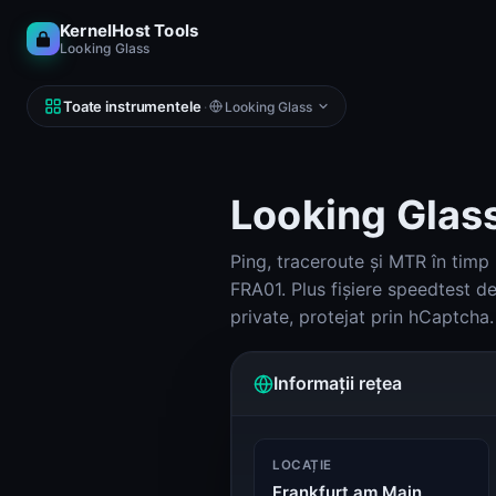
KernelHost Tools
Looking Glass
Toate instrumentele
·
Looking Glass
Looking Glas
Ping, traceroute și MTR în timp
REȚEA
DNS, IP, ping, host-uri
FRA01. Plus fișiere speedtest de
Calculator de subrețele (IPv4 și IPv6)
private, protejat prin hCaptcha.
Calculator de subrețele
Looking Glass
Informații rețea
Looking Glass
Reverse DNS Lookup (PTR, FCrDNS, ASN)
Reverse DNS
LOCAȚIE
Frankfurt am Main,