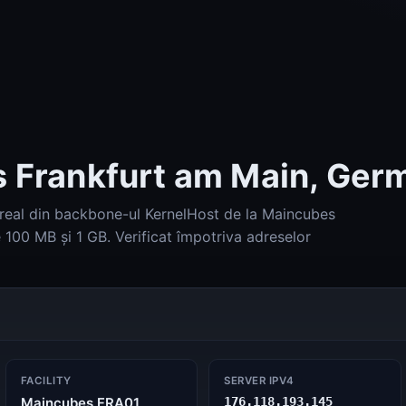
s Frankfurt am Main, Ger
 real din backbone-ul KernelHost de la Maincubes
 100 MB și 1 GB. Verificat împotriva adreselor
Check-Host (Ping, HTTP, port, DNS, info IP)
Check-Host
DNS Lookup (A, AAAA, MX, TXT, SPF, DKIM, DMARC)
DNS Lookup
FACILITY
SERVER IPV4
Maincubes FRA01,
176.118.193.145