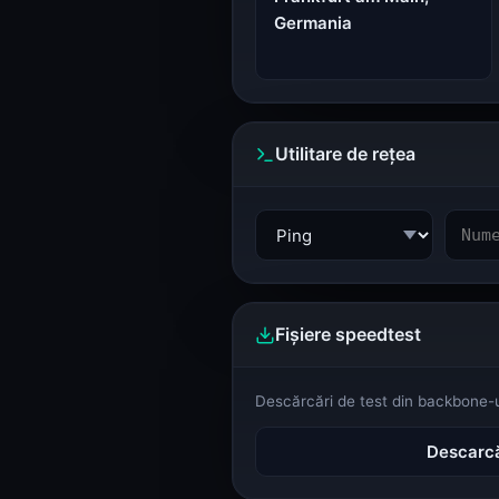
WEB
SSL, headere, lățime de bandă
Germania
Calculator de lățime de bandă (dimensionare VPS și Dedicated)
Calculator lățime de bandă
HTTP Header Inspector (răspuns, securitate, redirecționări)
HTTP Header Inspector
Utilitare de rețea
DEZVOLTATOR
Tokenuri, ID-uri, parole
Generator de parole
Generator de parole
UUID Generator (v4, v7, ULID, NanoID)
UUID Generator
Fișiere speedtest
GAMING
Status server de joc
Status server Minecraft
Descărcări de test din backbone-ul
Status Minecraft
Descarc
KERNELHOST
Status, calculatoare