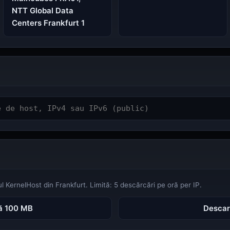
NTT Global Data
Centers Frankfurt 1
SSL Checker (certificate, lanț, expirare)
SSL Checker
JWT Decoder (Header, Payload, Signature)
JWT Decoder
Status TeamSpeak 3
 KernelHost din Frankfurt. Limită: 5 descărcări pe oră per IP.
Status TeamSpeak
ă 100 MB
Descar