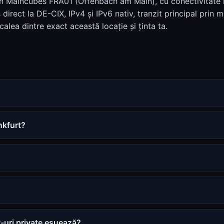
 în Maincubes FRA01 (Offenbach am Main), cu conectivitate
irect la DE-CIX, IPv4 și IPv6 nativ, tranzit principal prin ma
 calea dintre exact această locație și ținta ta.
nkfurt?
P-uri private eșuează?