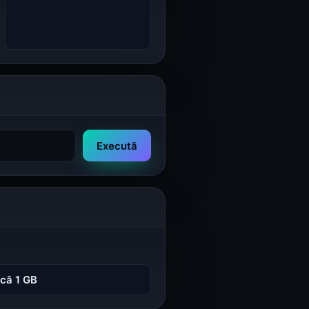
Execută
că 1 GB