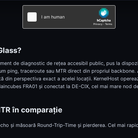
Calculator cost electricitate
Calculator cost electricitate
Glass?
ment de diagnostic de rețea accesibil public, pus la dispoz
m ping, traceroute sau MTR direct din propriul backbone. 
ă din perspectiva exact a acelei locații. KernelHost opere
Maincubes FRA01 și conectat la DE-CIX, cel mai mare nod de
MTR în comparație
cho și măsoară Round-Trip-Time și pierderea. Cel mai rapi