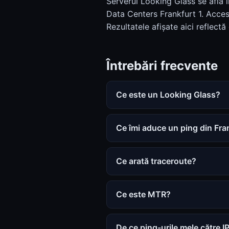
Serverul Looking Glass se află
Data Centers Frankfurt 1. Acces d
Rezultatele afișate aici reflectă
Întrebări frecvente
Ce este un Looking Glass?
Ce îmi aduce un ping din Fra
Ce arată traceroute?
Ce este MTR?
De ce ping-urile mele către I