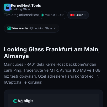
KernelHost Tools
Looking Glass
Tüm araçlar
KernelHost
Türkçe
Frankfurt FRA01
Tüm araçlar
·
Looking Glass
Looking Glass Frankfurt am Main,
Almanya
Maincubes FRA01'deki KernelHost backbone'undan
canlı Ping, Traceroute ve MTR. Ayrıca 100 MB ve 1 GB
hız testi dosyaları. Özel adreslere karşı kontrol edilir,
hCaptcha ile korunur.
Ağ bilgisi