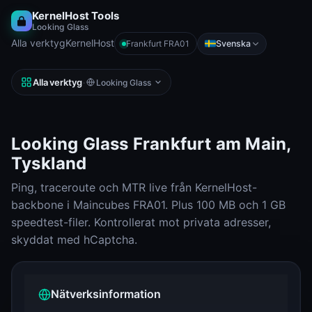
KernelHost Tools
Looking Glass
Alla verktyg
KernelHost
Svenska
Frankfurt FRA01
Alla verktyg
·
Looking Glass
Looking Glass Frankfurt am Main,
Tyskland
Ping, traceroute och MTR live från KernelHost-
backbone i Maincubes FRA01. Plus 100 MB och 1 GB
speedtest-filer. Kontrollerat mot privata adresser,
skyddat med hCaptcha.
Nätverksinformation